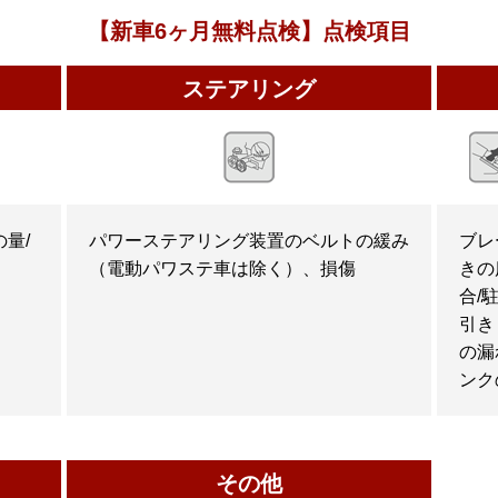
【新車6ヶ月無料点検】点検項目
ステアリング
量/
パワーステアリング装置のベルトの緩み
ブレ
（電動パワステ車は除く）、損傷
きの
合/
引き
の漏
ンク
その他