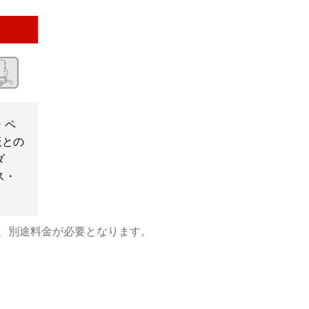
・ペ
板との
ダ
ス・
、別途料金が必要となります。