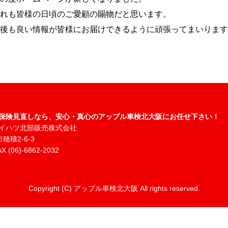
れも皆様の日頃のご愛顧の賜物だと思います。
後も良い情報が皆様にお届けできるように頑張ってまいります
保険見直しなら、安心・真心のアップル車検北大阪にお任せ下さい！
イハツ北部販売株式会社
穂積2-6-3
X (06)-6862-2032
Copyright (C) アップル車検北大阪 All rights reserved.